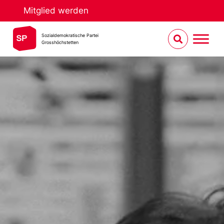
Mitglied werden
Sozialdemokratische Partei
Grosshöchstetten